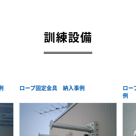
訓練設備
例
ロープ固定金具 納入事例
ロー
例