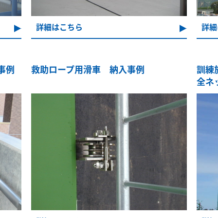
詳細はこちら
詳細
事例
救助ロープ用滑車 納入事例
訓練
全ネ