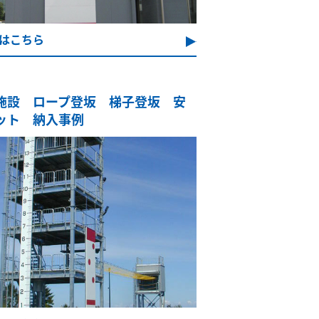
はこちら
施設 ロープ登坂 梯子登坂 安
ット 納入事例