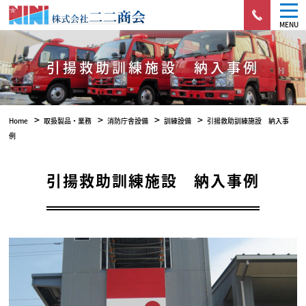
MENU
引揚救助訓練施設 納入事例
>
>
>
>
Home
取扱製品・業務
消防庁舎設備
訓練設備
引揚救助訓練施設 納入事
例
引揚救助訓練施設 納入事例