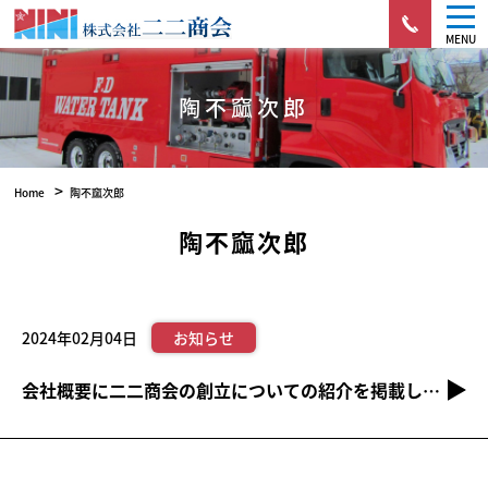
MENU
陶不窳次郎
>
Home
陶不窳次郎
陶不窳次郎
2024年02月04日
お知らせ
会社概要に二二商会の創立についての紹介を掲載しました。