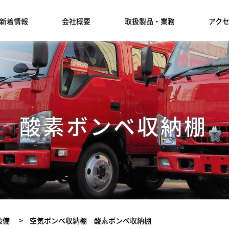
新着情報
会社概要
取扱製品・業務
アク
 酸素ボンベ収納棚
設備
>
空気ボンベ収納棚 酸素ボンベ収納棚