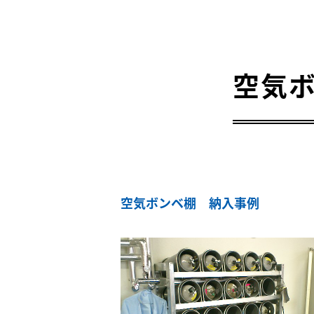
空気
空気ボンベ棚 納入事例