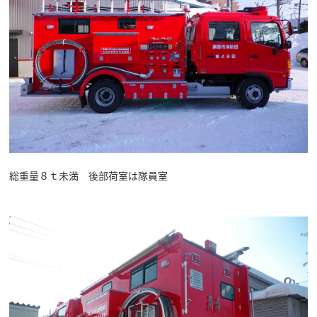
総重量８ｔ未満 後部荷室は隊員室