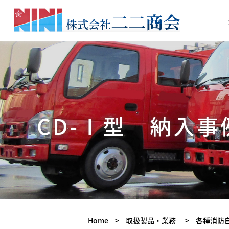
CD-Ⅰ型 納入事
Home
>
取扱製品・業務
>
各種消防