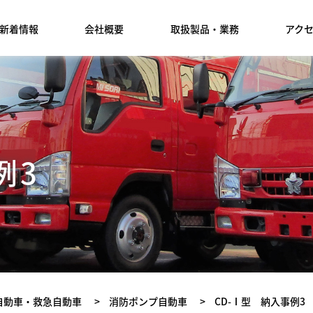
新着情報
会社概要
取扱製品・業務
アク
例3
自動車・救急自動車
>
消防ポンプ自動車
>
CD-Ⅰ型 納入事例3