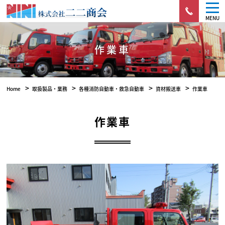
MENU
作業車
>
>
>
>
Home
取扱製品・業務
各種消防自動車・救急自動車
資材搬送車
作業車
作業車