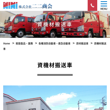
MENU
資機材搬送車
>
>
>
>
Home
取扱製品・業務
各種消防自動車・救急自動車
資材搬送車
資機材搬送
車
資機材搬送車