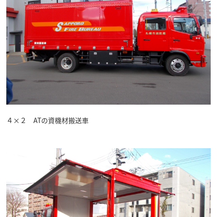
４×２ ATの資機材搬送車