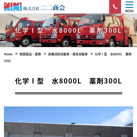
MENU
化学Ⅰ型 水8000L 薬剤300L
>
>
>
Home
取扱製品・業務
各種消防自動車・救急自動車
化学Ⅰ型 水8000L 薬剤
300L
化学Ⅰ型 水8000L 薬剤300L